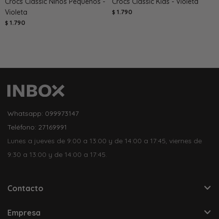
Crocs Classic Niños Pequeños -
Crocs Classic Kids - Violeta
Violeta
1.790
$
1.790
$
Whatsapp: 099973147
Teléfono: 27169991
Lunes a jueves de 9:00 a 13:00 y de 14:00 a 17:45, viernes de
9:30 a 13:00 y de 14:00 a 17:45.
Contacto
Empresa