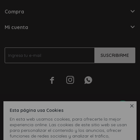
Compra
Mi cuenta
SUSCRIBIRME




Esta página usa Cookies
En esta web usamos cookies, para ofrecerte la mejor
experiencia online. Las cookies de este sitio web se usan
para personalizar el contenido y los anuncios, ofrecer
funciones de redes sociales y analizar el tráfico,