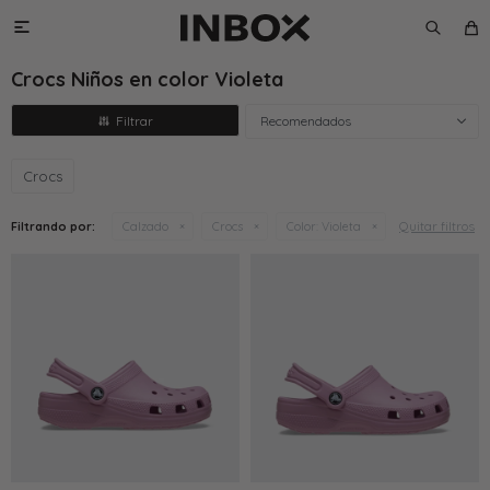

Crocs Niños en color Violeta
Recomendados
Crocs
Quitar filtros
Filtrando por:
Calzado
Crocs
Color:
Violeta