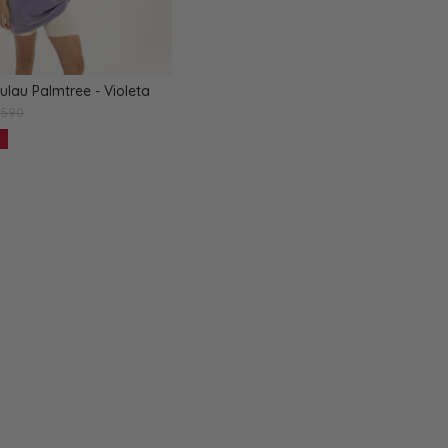
lau Palmtree - Violeta
1.590