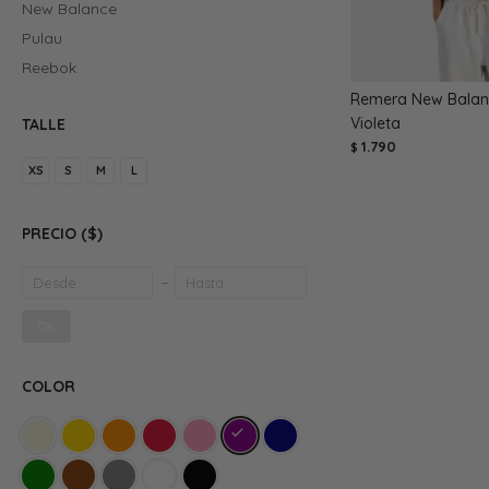
New Balance
Pulau
Reebok
Remera New Balanc
Violeta
TALLE
1.790
$
XS
S
M
L
PRECIO
($)
OK
COLOR