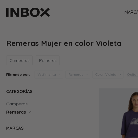
MARC
Remeras Mujer en color Violeta
Camperas
Remeras
Quitar 
Filtrando por:
Vestimenta
Remeras
Color:
Violeta
CATEGORÍAS
Camperas
Remeras
MARCAS