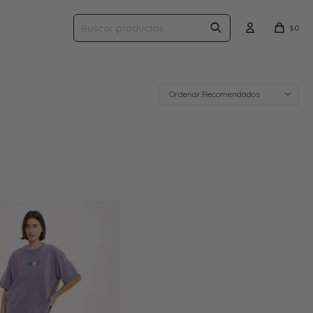
0
$
Recomendados