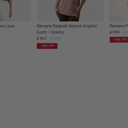
e Lace -
Remera Reebok Nature Graphic
Remera Pu
Earth - Violeta
590
$
$
967
1.290
$
$
62
25