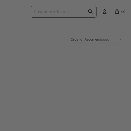
0
$
Recomendados