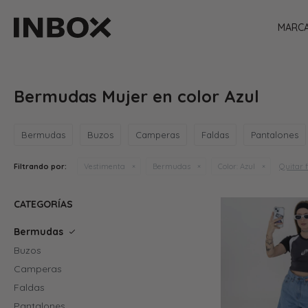
MARC
Bermudas Mujer en color Azul
Bermudas
Buzos
Camperas
Faldas
Pantalones
Quitar f
Filtrando por:
Vestimenta
Bermudas
Color:
Azul
CATEGORÍAS
Bermudas
Buzos
Camperas
Faldas
Pantalones