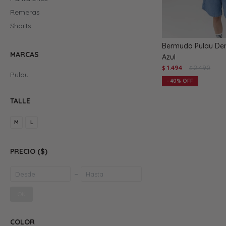
Remeras
Shorts
Bermuda Pulau De
MARCAS
Azul
1.494
2.490
$
$
Pulau
40
TALLE
M
L
PRECIO
($)
OK
COLOR