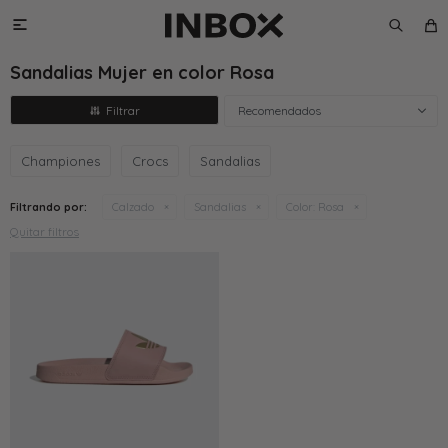

Sandalias Mujer en color Rosa
Recomendados
Championes
Crocs
Sandalias
Filtrando por:
Calzado
Sandalias
Color:
Rosa
Quitar filtros