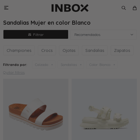

Sandalias Mujer en color Blanco
Recomendados
Championes
Crocs
Ojotas
Sandalias
Zapatos
Filtrando por:
Calzado
Sandalias
Color:
Blanco
Quitar filtros