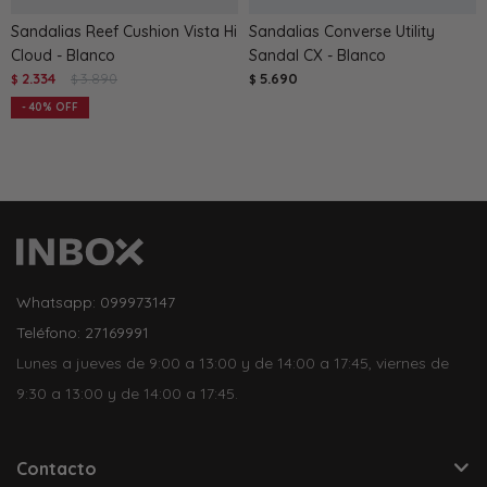
Sandalias Reef Cushion Vista Hi
Sandalias Converse Utility
Cloud - Blanco
Sandal CX - Blanco
2.334
3.890
5.690
$
$
$
40
Whatsapp: 099973147
Teléfono: 27169991
Lunes a jueves de 9:00 a 13:00 y de 14:00 a 17:45, viernes de
9:30 a 13:00 y de 14:00 a 17:45.
Contacto