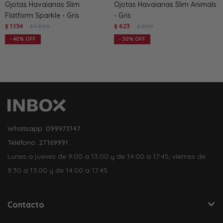
Ojotas Havaianas Slim
Ojotas Havaianas Slim Animals
Flatform Sparkle - Gris
- Gris
1.134
1.890
623
890
$
$
$
$
40
30
Whatsapp: 099973147
Teléfono: 27169991
Lunes a jueves de 9:00 a 13:00 y de 14:00 a 17:45, viernes de
9:30 a 13:00 y de 14:00 a 17:45.
Contacto