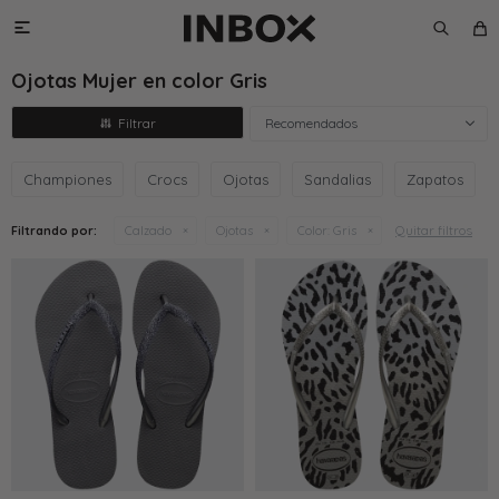

Ojotas Mujer en color Gris
Recomendados
Championes
Crocs
Ojotas
Sandalias
Zapatos
Quitar filtros
Filtrando por:
Calzado
Ojotas
Color:
Gris