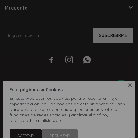
Mi cuenta
SUSCRIBIRME




Esta página usa Cookies
En esta web usamos cookies, para ofrecerte la mejor
experiencia online. Las cookies de este sitio web se usan
para personalizar el contenido y los anuncios, ofrecer
funciones de redes sociales y analizar el tráfico,
publicidad y análisis web.
© Copyright 2026 / Inbox
ACEPTAR
RECHAZAR