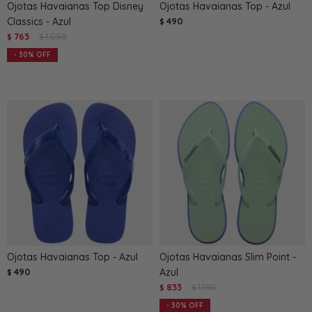
Ojotas Havaianas Top Disney
Ojotas Havaianas Top - Azul
Classics - Azul
490
$
763
1.090
$
$
30
Ojotas Havaianas Top - Azul
Ojotas Havaianas Slim Point -
490
Azul
$
833
1.190
$
$
30