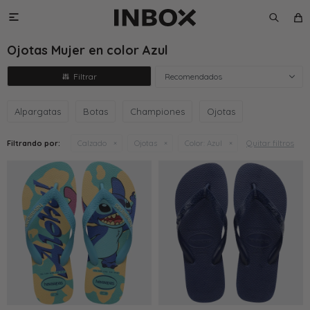

Ojotas Mujer en color Azul
Recomendados
Alpargatas
Botas
Championes
Ojotas
Quitar filtros
Filtrando por:
Calzado
Ojotas
Color:
Azul