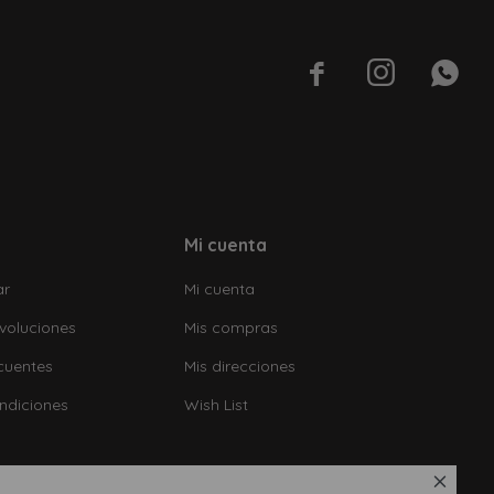



Mi cuenta
ar
Mi cuenta
voluciones
Mis compras
cuentes
Mis direcciones
ndiciones
Wish List
