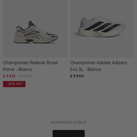
Championes Reebok Road
Championes Adidas Adizero
Prime - Blanco
Evo SL - Blanco
3.912
4.890
9.990
$
$
$
20
MOSTRANDO
24
DE
67