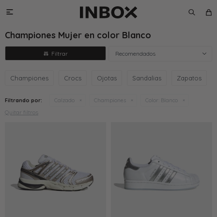

Championes Mujer en color Blanco
Recomendados
Championes
Crocs
Ojotas
Sandalias
Zapatos
Filtrando por:
Calzado
Championes
Color:
Blanco
Quitar filtros