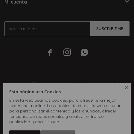
Mi cuenta
SUSCRIBIRME




Esta página usa Cookies
En esta web usamos cookies, para ofrecerte la mejor
experiencia online. Las cookies de este sitio web se usan
para personalizar el contenido y los anuncios, ofrecer
funciones de redes sociales y analizar el tráfico,
publicidad y análisis web.
© Copyright 2026 / Inbox