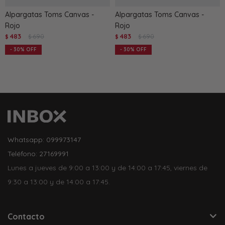
Alpargatas Toms Canvas -
Alpargatas Toms Canvas -
Rojo
Rojo
483
690
483
690
$
$
$
$
30
30
Whatsapp: 099973147
Teléfono: 27169991
Lunes a jueves de 9:00 a 13:00 y de 14:00 a 17:45, viernes de
9:30 a 13:00 y de 14:00 a 17:45.
Contacto