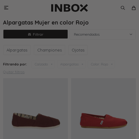

Alpargatas Mujer en color Rojo
Recomendados
Alpargatas
Championes
Ojotas
Filtrando por:
Calzado
Alpargatas
Color:
Rojo
Quitar filtros