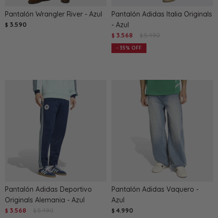
Pantalón Wrangler River - Azul
Pantalón Adidas Italia Originals
3.590
- Azul
$
3.568
5.490
$
$
35
Pantalón Adidas Deportivo
Pantalón Adidas Vaquero -
Originals Alemania - Azul
Azul
3.568
5.490
4.990
$
$
$