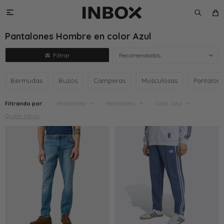

Pantalones Hombre en color Azul
Recomendados
Bermudas
Buzos
Camperas
Musculosas
Pantalon
Filtrando por:
Vestimenta
Pantalones
Color:
Azul
Quitar filtros