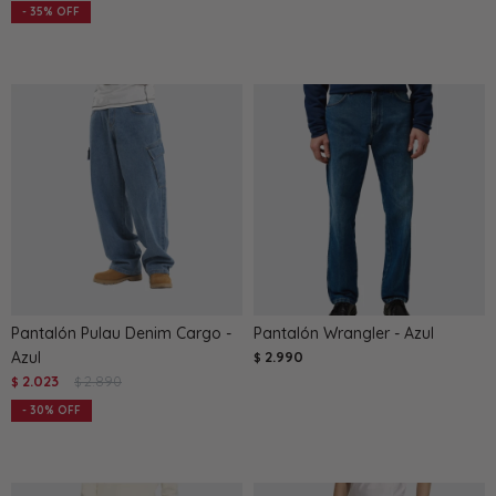
35
Pantalón Pulau Denim Cargo -
Pantalón Wrangler - Azul
Azul
2.990
$
2.023
2.890
$
$
30