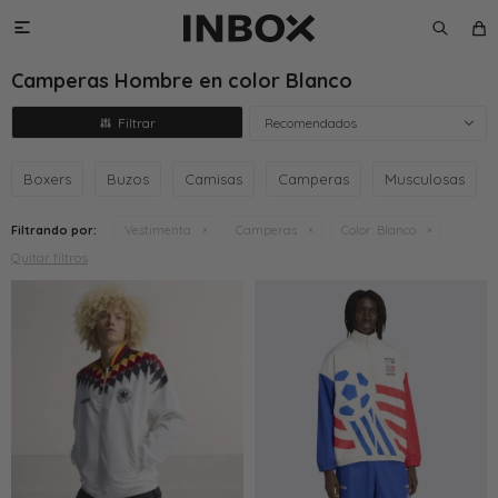

Camperas Hombre en color Blanco
Recomendados
Boxers
Buzos
Camisas
Camperas
Musculosas
Filtrando por:
Vestimenta
Camperas
Color:
Blanco
Quitar filtros