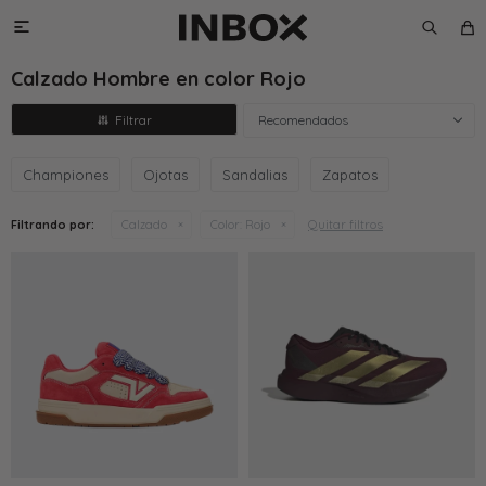

Calzado Hombre en color Rojo
Recomendados
Championes
Ojotas
Sandalias
Zapatos
Quitar filtros
Filtrando por:
Calzado
Color:
Rojo