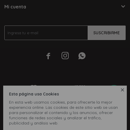
Mi cuenta
SUSCRIBIRME




Esta página usa Cookies
En esta web usamos cookies, para ofrecerte la mejor
experiencia online. Las cookies de este sitio web se usan
para personalizar el contenido y los anuncios, ofrecer
funciones de redes sociales y analizar el tráfico,
publicidad y análisis web.