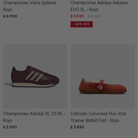
Championes Vans Upland -
Championes Adidas Adizero
Rojo
EVO SL - Rojo
6.990
5.993
9.990
$
$
$
40
Championes Adidas SL 72 RS -
Calzado Convrese Run Star
Rojo
Trainer Ballet Flat - Rojo
5.990
3.890
$
$