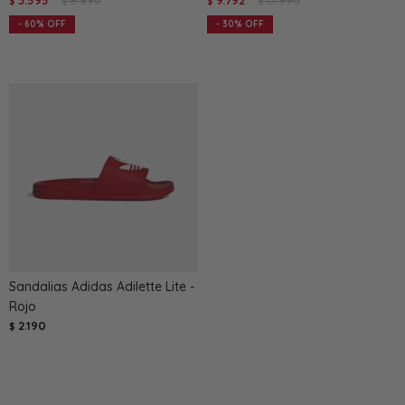
3.595
8.990
9.792
13.990
$
$
$
$
60
30
Sandalias Adidas Adilette Lite -
Rojo
2.190
$