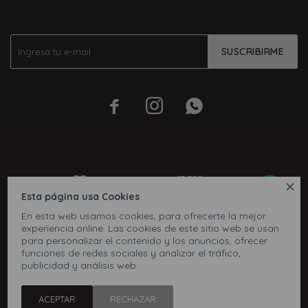
SUSCRIBIRME




Esta página usa Cookies
En esta web usamos cookies, para ofrecerte la mejor
experiencia online. Las cookies de este sitio web se usan
para personalizar el contenido y los anuncios, ofrecer
funciones de redes sociales y analizar el tráfico,
publicidad y análisis web.
© Copyright 2026 / Inbox
ACEPTAR
RECHAZAR