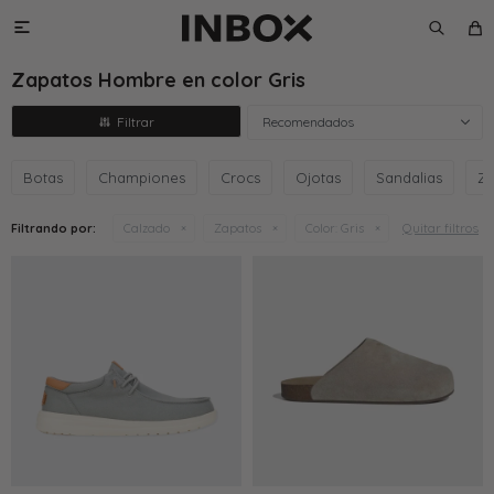

Zapatos Hombre en color Gris
Recomendados
Botas
Championes
Crocs
Ojotas
Sandalias
Za
Quitar filtros
Filtrando por:
Calzado
Zapatos
Color:
Gris