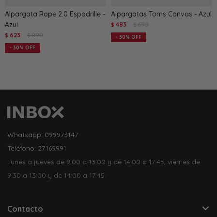
Alpargata Rope 2.0 Espadrille -
Alpargatas Toms Canvas - Azul
Azul
483
690
$
$
623
890
$
$
30
30
Whatsapp: 099973147
Teléfono: 27169991
Lunes a jueves de 9:00 a 13:00 y de 14:00 a 17:45, viernes de
9:30 a 13:00 y de 14:00 a 17:45.
Contacto