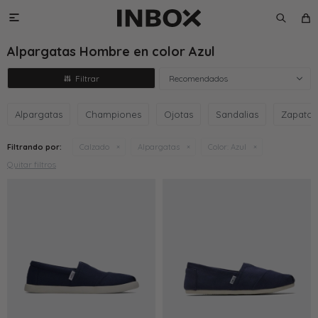

Alpargatas Hombre en color Azul
Recomendados
Alpargatas
Championes
Ojotas
Sandalias
Zapatos
Filtrando por:
Calzado
Alpargatas
Color:
Azul
Quitar filtros