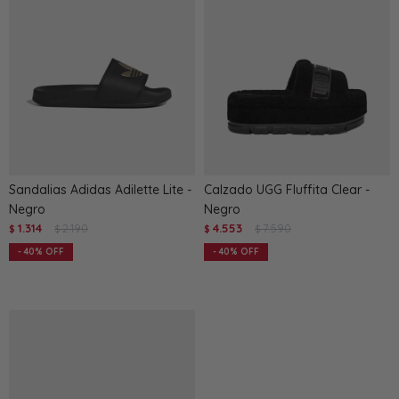
Sandalias Adidas Adilette Lite -
Calzado UGG Fluffita Clear -
Negro
Negro
1.314
2.190
4.553
7.590
$
$
$
$
40
40