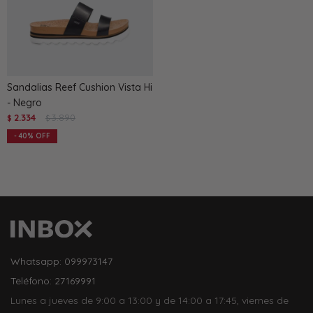
Sandalias Reef Cushion Vista Hi
- Negro
2.334
3.890
$
$
40
Whatsapp: 099973147
Teléfono: 27169991
Lunes a jueves de 9:00 a 13:00 y de 14:00 a 17:45, viernes de