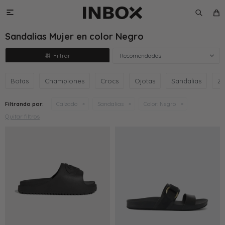

Sandalias Mujer en color Negro
Recomendados
Botas
Championes
Crocs
Ojotas
Sandalias
Za
Filtrando por:
Calzado
Sandalias
Color:
Negro
Quitar filtros