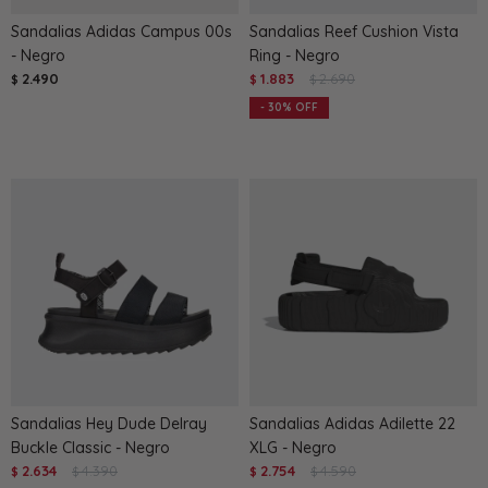
Sandalias Adidas Campus 00s
Sandalias Reef Cushion Vista
- Negro
Ring - Negro
2.490
1.883
2.690
$
$
$
30
Sandalias Hey Dude Delray
Sandalias Adidas Adilette 22
Buckle Classic - Negro
XLG - Negro
2.634
4.390
2.754
4.590
$
$
$
$