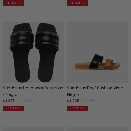
40
40
Sandalias Havaianas You Milan
Sandalias Reef Cushion Vista -
- Negro
Negro
1.673
2.390
1.883
2.690
$
$
$
$
30
30