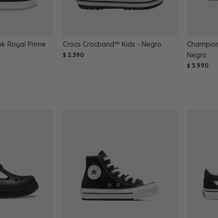
k Royal Prime
Crocs Crocband™ Kids - Negro
Champione
2.390
Negro
$
3.990
$