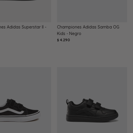
s Adidas Superstar II -
Championes Adidas Samba OG
Kids - Negro
4.290
$