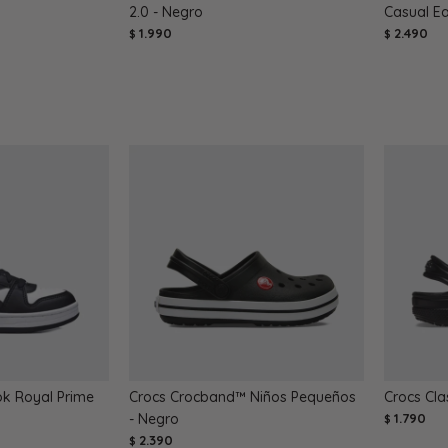
2.0 - Negro
Casual E
1.990
2.490
$
$
k Royal Prime
Crocs Crocband™ Niños Pequeños
Crocs Cla
- Negro
1.790
$
2.390
$