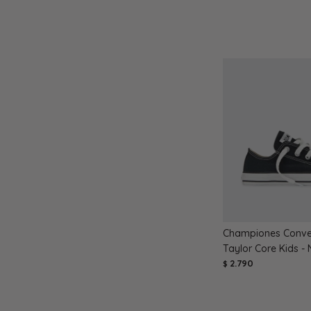
Championes Conve
Taylor Core Kids -
2.790
$