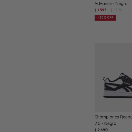
Advance - Negro
1.393
1.990
$
$
30
Championes Reebo
2.0 - Negro
2.690
$