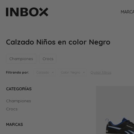
MARC
Calzado Niños en color Negro
Championes
Crocs
Quitar filtros
Filtrando por:
Calzado
Color:
Negro
CATEGORÍAS
Championes
Crocs
MARCAS