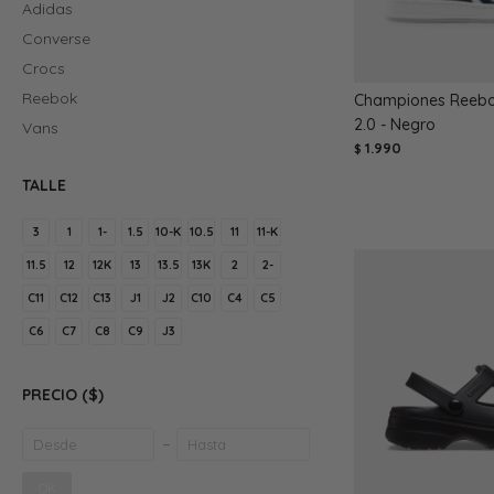
Adidas
Converse
Crocs
Reebok
Championes Reebo
2.0 - Negro
Vans
1.990
$
TALLE
3
1
1-
1.5
10-K
10.5
11
11-K
11.5
12
12K
13
13.5
13K
2
2-
C11
C12
C13
J1
J2
C10
C4
C5
C6
C7
C8
C9
J3
PRECIO
($)
OK