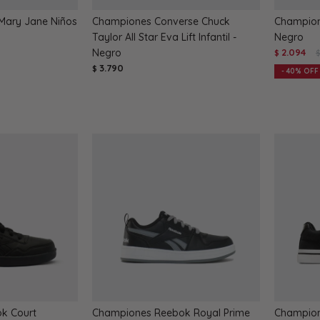
 Mary Jane Niños
Championes Converse Chuck
Champion
Taylor All Star Eva Lift Infantil -
Negro
Negro
2.094
$
3.790
$
40
k Court
Championes Reebok Royal Prime
Champion