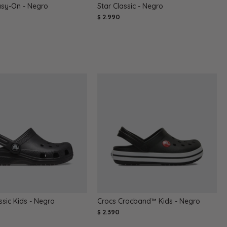
asy-On - Negro
Star Classic - Negro
2.990
$
ssic Kids - Negro
Crocs Crocband™ Kids - Negro
2.390
$