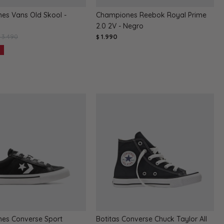
es Vans Old Skool -
Championes Reebok Royal Prime
2.0 2V - Negro
3.490
1.990
$
$
es Converse Sport
Botitas Converse Chuck Taylor All