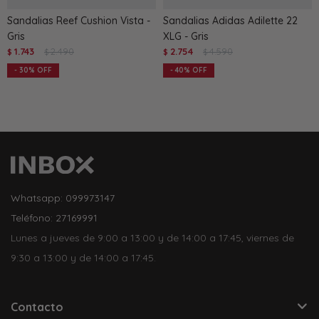
Sandalias Reef Cushion Vista -
Sandalias Adidas Adilette 22
Gris
XLG - Gris
1.743
2.490
2.754
4.590
$
$
$
$
30
40
Whatsapp: 099973147
Teléfono: 27169991
Lunes a jueves de 9:00 a 13:00 y de 14:00 a 17:45, viernes de
9:30 a 13:00 y de 14:00 a 17:45.
Contacto