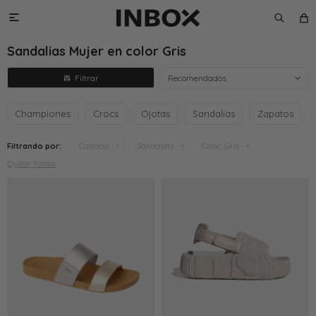

Sandalias Mujer en color Gris
Recomendados
Championes
Crocs
Ojotas
Sandalias
Zapatos
Filtrando por:
Calzado
Sandalias
Color:
Gris
Quitar filtros