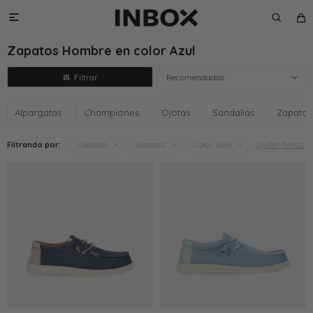

Zapatos Hombre en color Azul
Recomendados
Alpargatas
Championes
Ojotas
Sandalias
Zapatos
Quitar filtros
Filtrando por:
Calzado
Zapatos
Color:
Azul