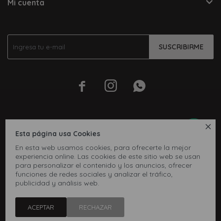
Mi cuenta
SUSCRIBIRME




Esta página usa Cookies
En esta web usamos cookies, para ofrecerte la mejor
experiencia online. Las cookies de este sitio web se usan
para personalizar el contenido y los anuncios, ofrecer
funciones de redes sociales y analizar el tráfico,
publicidad y análisis web.
© Copyright 2026 / Inbox
ACEPTAR
RECHAZAR