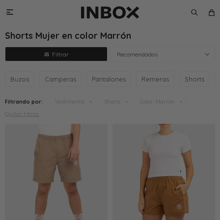

Shorts Mujer en color Marrón
Recomendados
Buzos
Camperas
Pantalones
Remeras
Shorts
Filtrando por:
Vestimenta
Shorts
Color:
Marrón
Quitar filtros