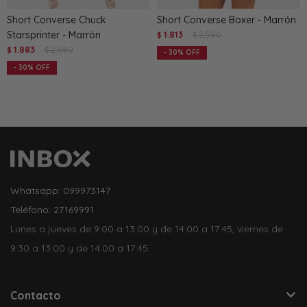
Short Converse Chuck
Short Converse Boxer - Marrón
Starsprinter - Marrón
1.813
2.590
$
$
1.883
2.690
$
$
30
30
Whatsapp: 099973147
Teléfono: 27169991
Lunes a jueves de 9:00 a 13:00 y de 14:00 a 17:45, viernes de
9:30 a 13:00 y de 14:00 a 17:45.
Contacto