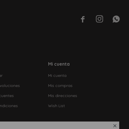



Mi cuenta
ar
Mi cuenta
voluciones
Mis compras
cuentes
Mis direcciones
ndiciones
Wish List
